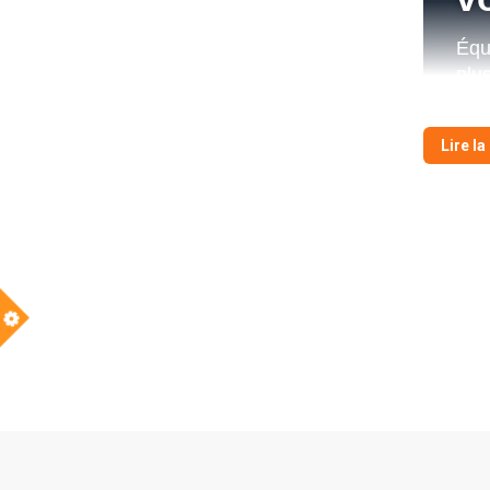
Équ
plus
Lire la
Les
Co
Un
cui
Us
Pl
ho