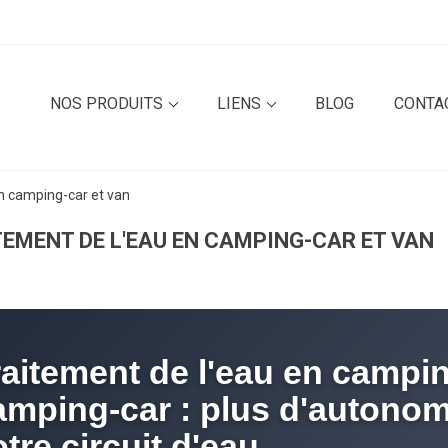
NOS PRODUITS
LIENS
BLOG
CONTA
n camping-car et van
EMENT DE L'EAU EN CAMPING-CAR ET VAN
raitement de l'eau en campin
amping-car : plus d'autonomi
tre circuit d'eau