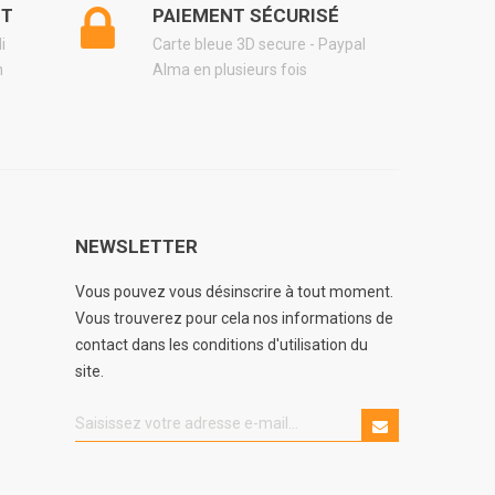
NT
PAIEMENT SÉCURISÉ
di
Carte bleue 3D secure - Paypal
h
Alma en plusieurs fois
NEWSLETTER
Vous pouvez vous désinscrire à tout moment.
Vous trouverez pour cela nos informations de
contact dans les conditions d'utilisation du
le circuit d'eau plus pratique, plus propre et plus fiable
site.
et van ?
t d'usage, la fiabilité de l'installation et la simplicité au