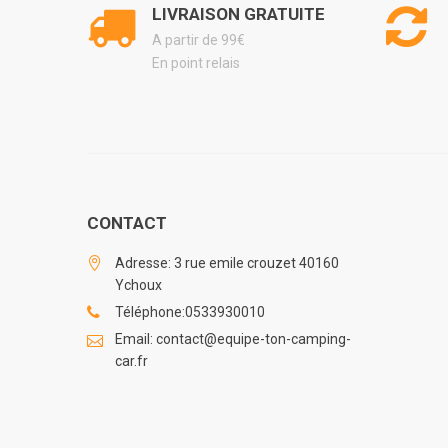
LIVRAISON GRATUITE
A partir de 99€
En point relais
Som
Pourq
Les s
Comme
Compa
Instal
CONTACT
FAQ
Adresse: 3 rue emile crouzet 40160
Ychoux
Téléphone:0533930010
Équipez v
Email: contact@equipe-ton-camping-
au quotid
car.fr
Pourqu
Le choix d
quotidien