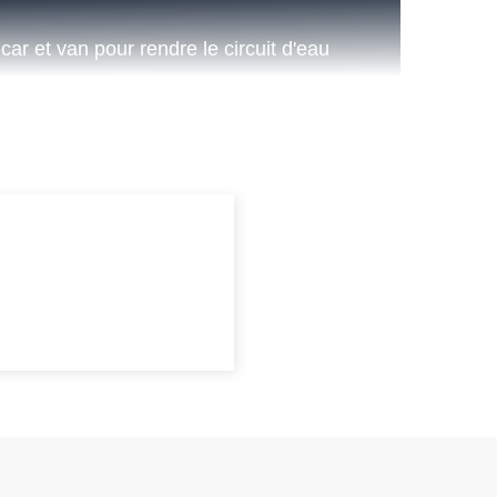
ar et van pour rendre le circuit d'eau
Compatibilité réseau
une
Des équipements adaptés aux
us
circuits d'eau des véhicules de
loisirs.