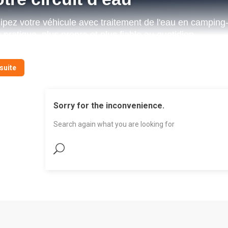
ipez votre véhicule avec traitement de l'eau en camping-c
 pratique, plus propre et plus fiable au quotidien.
 suite
 points forts
Sorry for the inconvenience.
nfort quotidien
Hygiène maîtrisée
Search again what you are looking for
 usage plus simple pour la
Des solutions pensées pour 
sine, la toilette et l'entretien.
eau propre et un entretien pl
facile.
age nomade
us d'autonomie à bord, même
rs aire équipée.