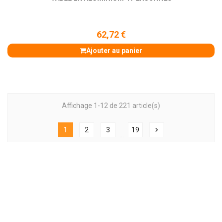
62,72 €
Ajouter au panier
Affichage 1-12 de 221 article(s)
1
2
3
19
chevron_right
…
Table et chaise van et
camping-car camping-