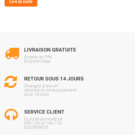
sélection d’
équipements extérieurs pour
Lire la suite
camping-car
, van et fourgon aménagé.
Confort, protection et praticité au quotidien.
LIVRAISON GRATUITE
⭐ Les points forts de l’équipement
A partir de 99€
extérieur
En point relais
????️ Plus de confort
RETOUR SOUS 14 JOURS
Créez un espace agréable à vivre autour du
Changez d'avis et
véhicule.
obtenez le remboursement
sous 14 jours
☀️ Protection
SERVICE CLIENT
Profitez d’une meilleure protection contre soleil et
Du lundi au vendredi
intempéries.
09h-12h et 14h-17h
0533930010