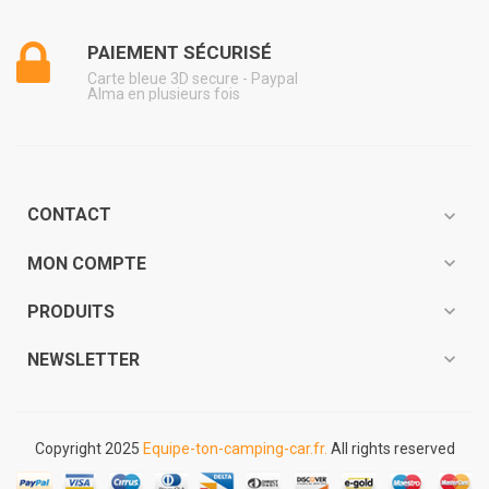
PAIEMENT SÉCURISÉ
Carte bleue 3D secure - Paypal
Alma en plusieurs fois
CONTACT
expand_more
expand_more
MON COMPTE
expand_more
PRODUITS
expand_more
NEWSLETTER
Copyright 2025
Equipe-ton-camping-car.fr.
All rights reserved