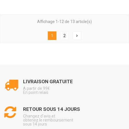
Affichage 1-12 de 13 article(s)
1
2
chevron_right
LIVRAISON GRATUITE
A partir de 99€
En point relais
RETOUR SOUS 14 JOURS
Changez d'avis et
obtenez le remboursement
sous 14 jours