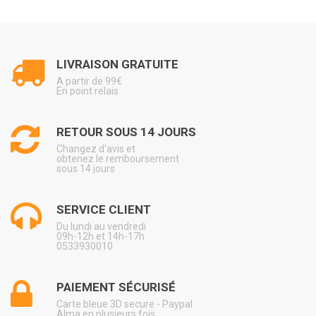
LIVRAISON GRATUITE
A partir de 99€
En point relais
RETOUR SOUS 14 JOURS
Changez d'avis et
obtenez le remboursement
sous 14 jours
SERVICE CLIENT
Du lundi au vendredi
09h-12h et 14h-17h
0533930010
PAIEMENT SÉCURISÉ
Carte bleue 3D secure - Paypal
Alma en plusieurs fois