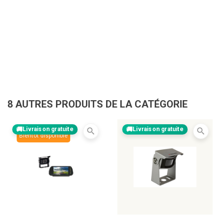
8 AUTRES PRODUITS DE LA CATÉGORIE
Livraison gratuite
Livraison gratuite
search
search
Bientôt disponible