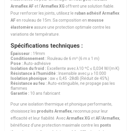
Armaflex AF
et l'
Armaflex XG
offrent une solution fiable.
Pour renforcer les joints, utilisez le
ruban adhésif Armaflex
AF
en rouleau de 15m. Sa composition en
mousse
élastomère
assure une protection optimale contre les
variations de température.
Spécifications techniques :
Épaisseur :
19mm
Conditionnement :
Rouleau de 6 m² (6 m x 1 m)
Pose :
Auto-adhésive
Isolation du froid :
Excellente avec λ10 ºC ≤ 0,034 W/(m·K)
Résistance à l'humidité :
Insensible avec μ ≥ 10.000
Isolation phonique :
αw ≤ 0,45 -28dB (Réduit de 45%)
Résistance au feu :
Auto-extinguible, ne propage pas les
flammes
Garantie :
10 ans fabricant
Pour une isolation thermique et phonique performante,
choisissez les
produits Armaflex
, reconnus pour leur
efficacité et leur fiabilité. Avec
Armaflex XG
et
AF/Armaflex
,
bénéficiez d'une protection maximale contre les
ponts