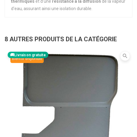
thermiques
et d'une
résistance à la diffusion
de la vapeur
d'eau, assurant ainsi une isolation durable.
8 AUTRES PRODUITS DE LA CATÉGORIE
Livraison gratuite
search
Bientôt disponible