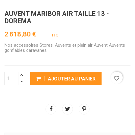
AUVENT MARIBOR AIR TAILLE 13 -
DOREMA
2 818,80 €
TTC
Nos accessoires Stores, Auvents et plein air Auvent Auvents
gonflables caravanes
favorite_border
AJOUTER AU PANIER