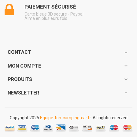
PAIEMENT SÉCURISÉ
Carte bleue 3D secure - Paypal
Alma en plusieurs fois
CONTACT
expand_more
expand_more
MON COMPTE
expand_more
PRODUITS
expand_more
NEWSLETTER
Copyright 2025
Equipe-ton-camping-car.fr.
All rights reserved