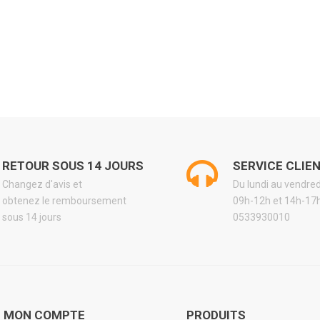
RETOUR SOUS 14 JOURS
SERVICE CLIE
Changez d'avis et
Du lundi au vendre
obtenez le remboursement
09h-12h et 14h-17
sous 14 jours
0533930010
MON COMPTE
PRODUITS