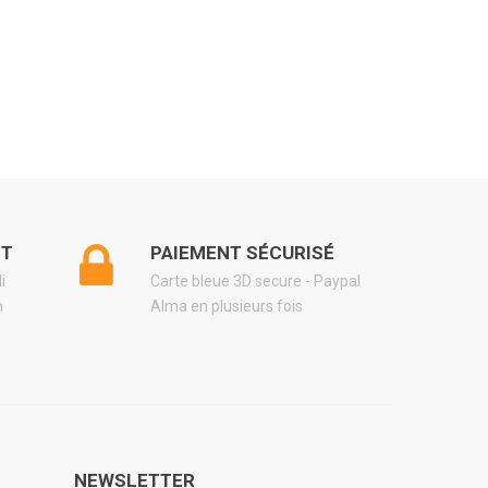
NT
PAIEMENT SÉCURISÉ
di
Carte bleue 3D secure - Paypal
h
Alma en plusieurs fois
NEWSLETTER