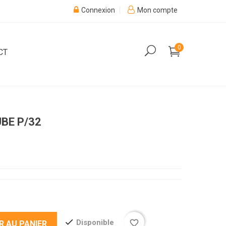
Connexion
Mon compte
0
CT
BE P/32
check
favorite_border
Disponible
R AU PANIER