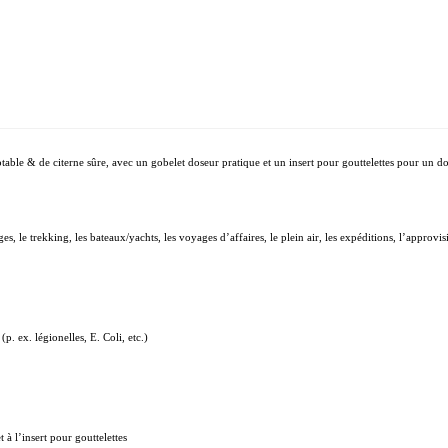
le & de citerne sûre, avec un gobelet doseur pratique et un insert pour gouttelettes pour un do
s, le trekking, les bateaux/yachts, les voyages d’affaires, le plein air, les expéditions, l’approvi
. ex. légionelles, E. Coli, etc.)
 à l’insert pour gouttelettes