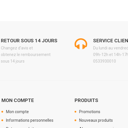
RETOUR SOUS 14 JOURS
SERVICE CLIE
Changez d'avis et
Du lundi au vendre
obtenez le remboursement
09h-12h et 14h-17
sous 14 jours
0533930010
MON COMPTE
PRODUITS
Mon compte
Promotions
Informations personnelles
Nouveaux produits