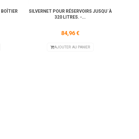
 BOÎTIER
SILVERNET POUR RÉSERVOIRS JUSQU´À
S
320 LITRES. -...
84,96 €
AJOUTER AU PANIER