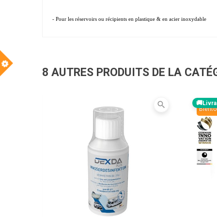
- Pour les réservoirs ou récipients en plastique & en acier inoxydable
8 AUTRES PRODUITS DE LA CATÉ
Livra
search
Bientô